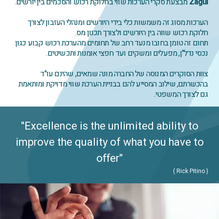
Zagul
מבצעת סקרי הערכות שווי בחלוקת רכוש והסכמים בין יורשים.
הערכות מסוג זה משמשות כלי בידי היורשים ומנהלי העזבון לצורך
חלוקת רכוש שווה בין היורשים ולצורך תכנון מס.
תחום זה טומן בחובו מנעד רחב של תחומים מהערכת רכוש קבוע כגון
נכסי נדל"ן, מפעלים ומשקים ועד חפצי אומנות ותכשיטים.
צוות הסוקרים המנוסה של החברה מונה שמאים, שהינם עו"ד
בהכשרתם, שילוב המסייע להם בבניית הערכת שווי מדויקת ומותאמת
גם לצורך המשפטי.
"
Excellence is the unlimited ability to
improve the quality of what you have to
offer
"
( Rick Pitino )